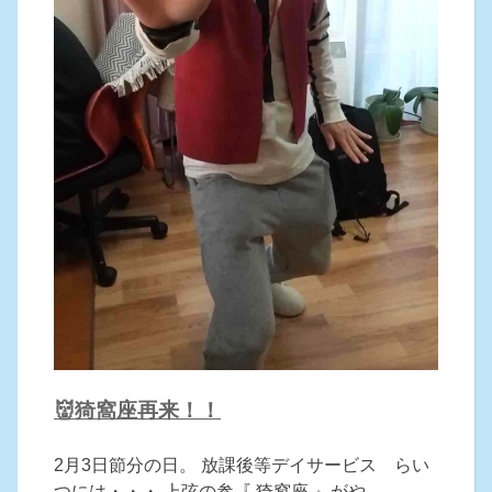
👹猗窩座再来！！
2月3日節分の日。 放課後等デイサービス らい
つには・・・ 上弦の参『 猗窩座 』がや ...