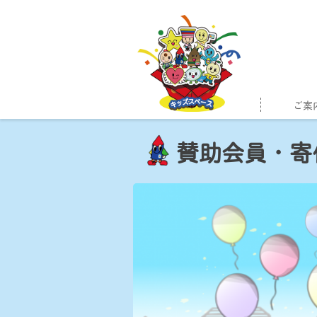
Skip
to
content
ご案
賛助会員・寄