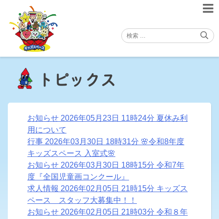
Skip
to
content
トピックス
お知らせ
2026年05月23日 11時24分
夏休み利
用について
行事
2026年03月30日 18時31分
🌸令和8年度
キッズスペース 入室式🌸
お知らせ
2026年03月30日 18時15分
令和7年
度『全国児童画コンクール』
求人情報
2026年02月05日 21時15分
キッズス
ペース スタッフ大募集中！！
お知らせ
2026年02月05日 21時03分
令和８年