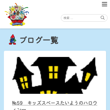
Skip
to
content
ブログ一覧
№59 キッズスペースたいようのハロウ
ィン🍬