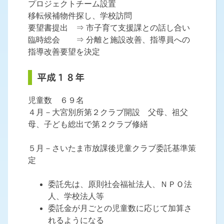
プロジェクトチーム設置
移転候補物件探し、学校訪問
要望書提出 ⇒ 市子育て支援課との話し合い
臨時総会 ⇒ 分離と施設改善、指導員への
指導改善要望を決定
平成１８年
児童数 ６９名
４月－大宮別所第２クラブ開設 父母、祖父
母、子ども総出で第２クラブ修繕
５月－さいたま市放課後児童クラブ委託基準策
定
委託先は、原則社会福祉法人、ＮＰＯ法
人、学校法人等
委託金が月ごとの児童数に応じて加算さ
れるようになる