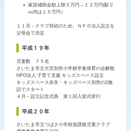
家賃補助金額上限５万円→１２万円(駅２
㎞内は１５万円）
１１月－クラブ存続のため、ＮＰＯ法人設立を
父母会で決定
平成１９年
児童数 ７５名
さいたま市立大宮別所小学校学童保育の会解散
NPO法人 子育て支援 キッズスペース設立
キッズスペース奈良・キッズペース別所の2施
設でスタート
４月－設立記念式典 第１回入室式挙行
平成２０年
さいたま市立つばさ小学校放課後児童クラブ