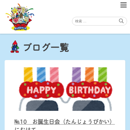
Skip
to
content
ブログ一覧
№10 お誕生日会（たんじょうびかい）
にむけて