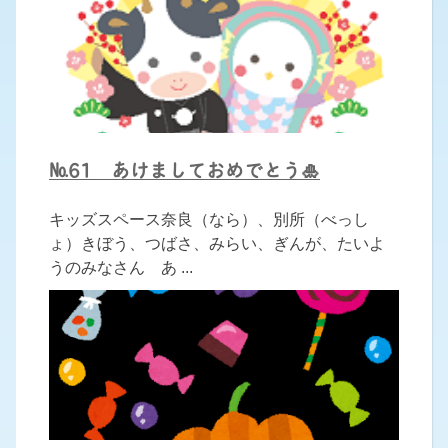
№61 あけましておめでとう🎍
キッズスペース奈良（なら）、別所（べっし
ょ）きぼう、つばさ、みらい、ぎんが、たいよ
うのみなさん あ ...