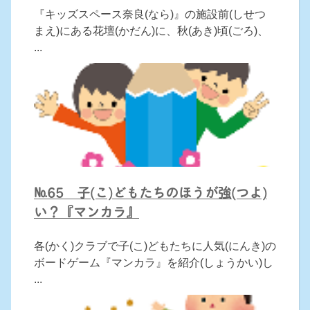
『キッズスペース奈良(なら)』の施設前(しせつ
まえ)にある花壇(かだん)に、秋(あき)頃(ごろ)、
...
№65 子(こ)どもたちのほうが強(つよ)
い？『マンカラ』
各(かく)クラブで子(こ)どもたちに人気(にんき)の
ボードゲーム『マンカラ』を紹介(しょうかい)し
...