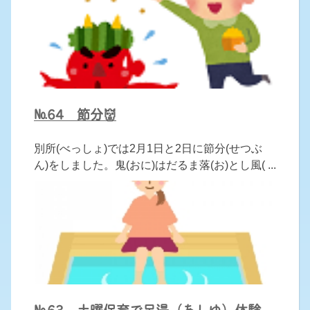
№64 節分👹
別所(べっしょ)では2月1日と2日に節分(せつぶ
ん)をしました。鬼(おに)はだるま落(お)とし風( ...
№63 土曜保育で足湯（あしゆ）体験