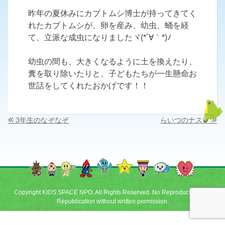
昨年の夏休みにカブトムシ博士が持ってきてく
れたカブトムシが、卵を産み、幼虫、蛹を経
て、立派な成虫になりましたヾ(*´∀｀*)ﾉ
幼虫の間も、大きくなるように土を換えたり、
糞を取り除いたりと、子どもたちが一生懸命お
世話をしてくれたおかげです！！
投
3年生のなぞなぞ
らいつのナス🍆
稿
ナ
ビ
ゲ
Copyright KIDS SPACE NPO. All Rights Reserved. No Reproduction and
Republication without written permission.
ー