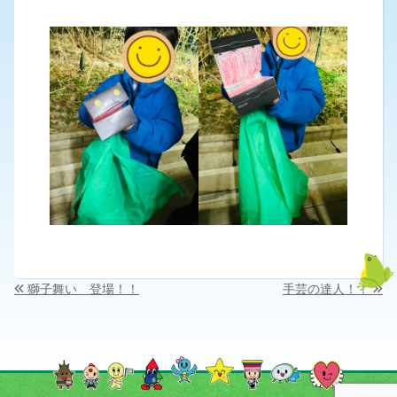
投
獅子舞い 登場！！
手芸の達人！！
稿
ナ
ビ