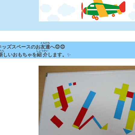
ともだち
キッズスペースのお
友達
へ😊😊
たら
しょうかい
新
しいおもちゃを
紹介
します。
✨