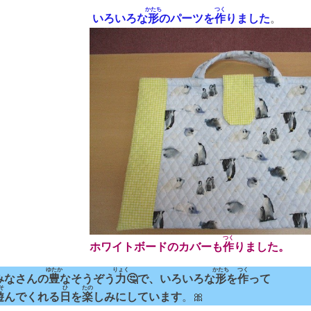
かたち
つく
いろいろな
形
のパーツを
作
りました
。
つく
ホワイトボードのカバーも
作
りました。
ゆたか
りょく
かたち
つく
みなさんの
豊
なそうぞう
力
🤔で、いろいろな
形
を
作
って
そ
ひ
たの
遊
んでくれる
日
を
楽
しみにしています
。🎀