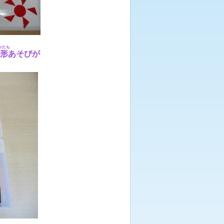
かたち
、
形
あそびが