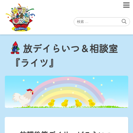
Skip
to
content
放デイらいつ＆相談室
『ライツ』